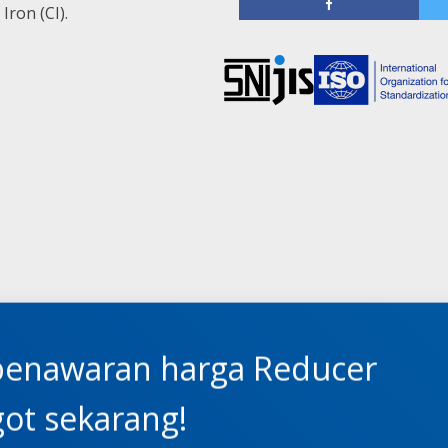
Iron (CI).
.
penawaran harga Reducer
got sekarang!