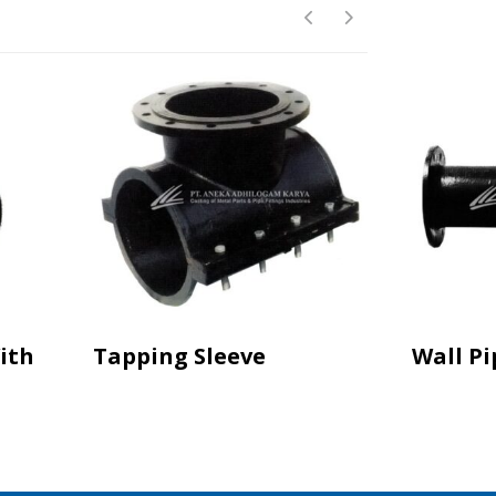
ith
Tapping Sleeve
Wall Pi