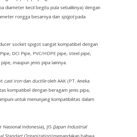
pa diameter kecil begitu pula sebaliknya) dengan
ameter rongga besarnya dan
spigot
pada
reducer socket spigot sangat kompatibel dengan
I Pipe, DCI Pipe, PVC/HDPE pipe, steel pipe,
pipe, maupun jenis pipa lainnya.
ot
cast iron
dan
ductile
oleh AAK (PT. Aneka
tas kompatibel dengan beragam jenis pipa,
 mumpuni untuk menunjang kompatibilitas dalam
r Nasional Indonesia), JIS
(Japan Industrial
nal Standart Organization)
menandakan bahwa